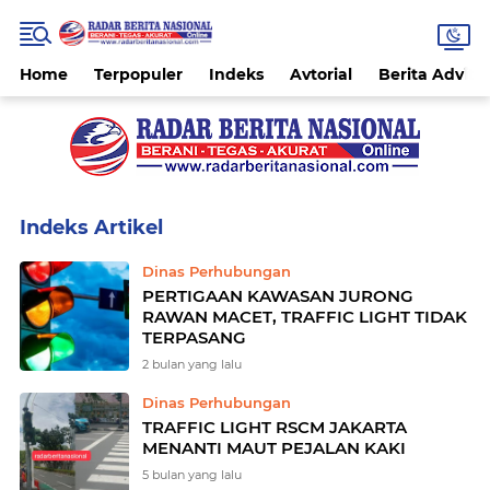
Home
Terpopuler
Indeks
Avtorial
Berita Advitor
Home
Currently Browsing: Dinas Perhubungan
Dinas Perhubungan
PERTIGAAN KAWASAN JURONG
RAWAN MACET, TRAFFIC LIGHT TIDAK
TERPASANG
2 bulan yang lalu
Dinas Perhubungan
TRAFFIC LIGHT RSCM JAKARTA
MENANTI MAUT PEJALAN KAKI
5 bulan yang lalu