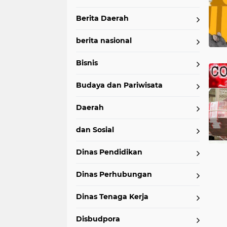
Berita Daerah
Pendidikan.
Perdagangan dan H
organisasi dan sosial
pariwisata
berita nasional
Sejarah dan Politik
Sosial
Sosial
pemerintahan dan ekonomi
pe
Tenaga Kerja dan Sosial
Umum dan 
Bisnis
peristiwa
politik
politik da
sosial dan budaya
sosial dan ke
Budaya dan Pariwisata
umum dan advetorial
Daerah
dan Sosial
Dinas Pendidikan
Dinas Perhubungan
Dinas Tenaga Kerja
Disbudpora