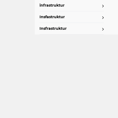
infrastruktur
Insfastruktur
Insfrastruktur
Insfratruktur
Kamtibmas
Kantibmas
Kepolisian
Keriminal
Keriminal dan Hukum
Keriminal dan Hukum dan
Hukum