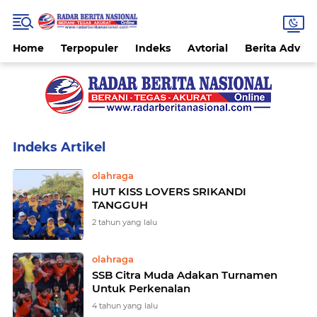
Home
Terpopuler
Indeks
Avtorial
Berita Advitor
Home
Currently Browsing: olahraga
olahraga
HUT KISS LOVERS SRIKANDI
TANGGUH
2 tahun yang lalu
olahraga
SSB Citra Muda Adakan Turnamen
Untuk Perkenalan
4 tahun yang lalu