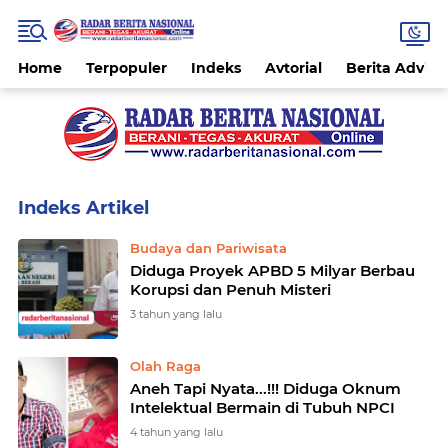
Home
Terpopuler
Indeks
Avtorial
Berita Advitor
Home
Currently Browsing: Olah Raga
Budaya dan Pariwisata
Diduga Proyek APBD 5 Milyar Berbau
Korupsi dan Penuh Misteri
3 tahun yang lalu
Olah Raga
Aneh Tapi Nyata...!!! Diduga Oknum
Intelektual Bermain di Tubuh NPCI
4 tahun yang lalu